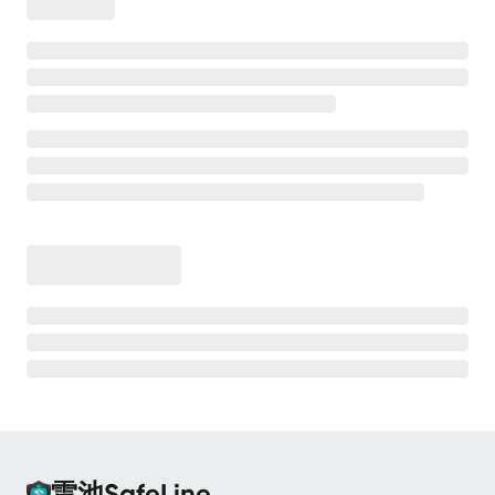
离线安装
安全防护
高级防护能力
💡
测试防护效果
CC 防护
CC 防护 - 等候室
CC 防护 - 频率限制
Bot 防护
Bot 防护 - 动态防护
Bot 防护 - 人机验证
Bot 防护 - 请求防重放
雷池SafeLine