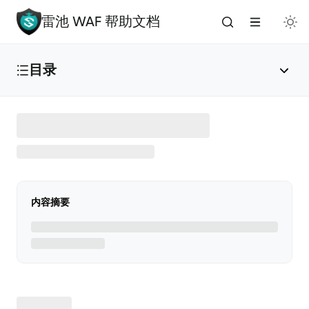
雷池 WAF 帮助文档
目录
雷池 WAF 介绍
🔥
安装与部署
内容摘要
免费安装（推荐）
✅
添加应用
🌟
版本升级
🚀
手动安装