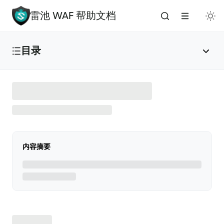
雷池 WAF 帮助文档
目录
雷池 WAF 介绍
🔥
安装与部署
内容摘要
免费安装（推荐）
✅
添加应用
🌟
版本升级
🚀
手动安装