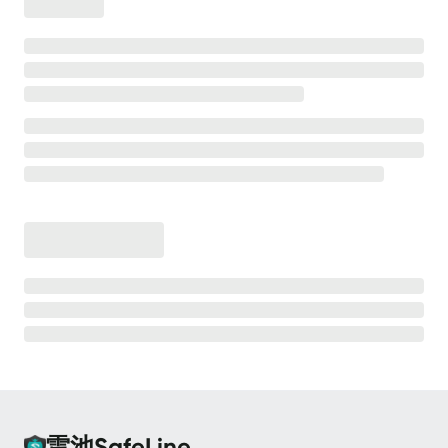
离线安装
安全防护
高级防护能力
💡
测试防护效果
CC 防护
CC 防护 - 等候室
CC 防护 - 频率限制
Bot 防护
Bot 防护 - 动态防护
Bot 防护 - 人机验证
Bot 防护 - 请求防重放
雷池SafeLine