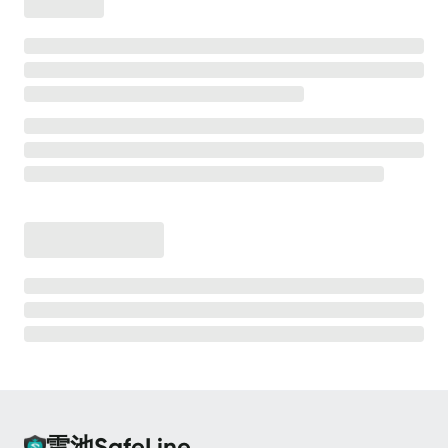
离线安装
安全防护
高级防护能力
💡
测试防护效果
CC 防护
CC 防护 - 等候室
CC 防护 - 频率限制
Bot 防护
Bot 防护 - 动态防护
Bot 防护 - 人机验证
Bot 防护 - 请求防重放
雷池SafeLine