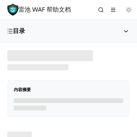
雷池 WAF 帮助文档
目录
雷池 WAF 介绍
🔥
安装与部署
内容摘要
免费安装（推荐）
✅
添加应用
🌟
版本升级
🚀
手动安装