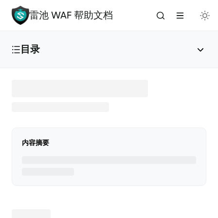
雷池 WAF 帮助文档
目录
雷池 WAF 介绍
🔥
安装与部署
内容摘要
免费安装（推荐）
✅
添加应用
🌟
版本升级
🚀
手动安装