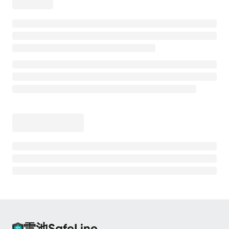
离线安装
安全防护
高级防护能力
💡
测试防护效果
CC 防护
CC 防护 - 等候室
CC 防护 - 频率限制
Bot 防护
Bot 防护 - 动态防护
Bot 防护 - 人机验证
Bot 防护 - 请求防重放
雷池SafeLine