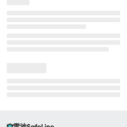
离线安装
安全防护
高级防护能力
💡
测试防护效果
CC 防护
CC 防护 - 等候室
CC 防护 - 频率限制
Bot 防护
Bot 防护 - 动态防护
Bot 防护 - 人机验证
Bot 防护 - 请求防重放
雷池SafeLine