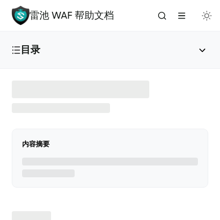
雷池 WAF 帮助文档
目录
雷池 WAF 介绍
🔥
安装与部署
内容摘要
免费安装（推荐）
✅
添加应用
🌟
版本升级
🚀
手动安装