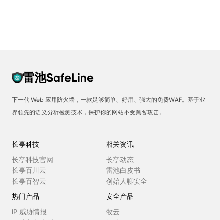
雷池SafeLine
下一代 Web 应用防火墙，一款足够简单、好用、强大的免费WAF。基于业
界领先的语义分析检测技术，保护你的网站不受黑客攻击。
长亭科技
相关资讯
长亭科技官网
长亭动态
长亭百川云
雷池白皮书
长亭百智云
创始人聊安全
热门产品
安全产品
IP 威胁情报
牧云