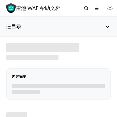
雷池 WAF 帮助文档
目录
雷池 WAF 介绍
🔥
安装与部署
内容摘要
免费安装（推荐）
✅
添加应用
🌟
版本升级
🚀
手动安装