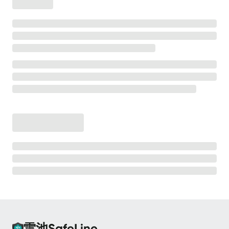
离线安装
安全防护
高级防护能力
💡
测试防护效果
CC 防护
CC 防护 - 等候室
CC 防护 - 频率限制
Bot 防护
Bot 防护 - 动态防护
Bot 防护 - 人机验证
Bot 防护 - 请求防重放
雷池SafeLine