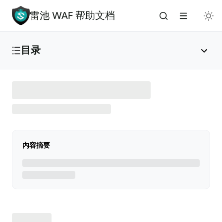
雷池 WAF 帮助文档
目录
雷池 WAF 介绍
🔥
安装与部署
内容摘要
免费安装（推荐）
✅
添加应用
🌟
版本升级
🚀
手动安装