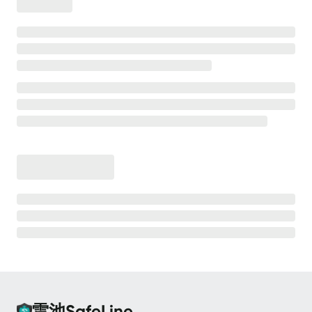
离线安装
安全防护
高级防护能力
💡
测试防护效果
CC 防护
CC 防护 - 等候室
CC 防护 - 频率限制
Bot 防护
Bot 防护 - 动态防护
Bot 防护 - 人机验证
Bot 防护 - 请求防重放
雷池SafeLine