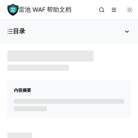
雷池 WAF 帮助文档
目录
雷池 WAF 介绍
🔥
安装与部署
内容摘要
免费安装（推荐）
✅
添加应用
🌟
版本升级
🚀
手动安装