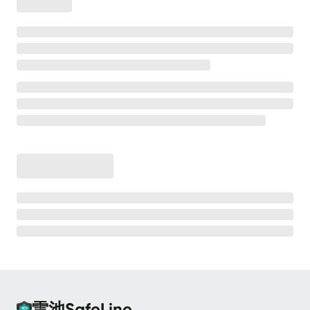
离线安装
安全防护
高级防护能力
💡
测试防护效果
CC 防护
CC 防护 - 等候室
CC 防护 - 频率限制
Bot 防护
Bot 防护 - 动态防护
Bot 防护 - 人机验证
Bot 防护 - 请求防重放
雷池SafeLine