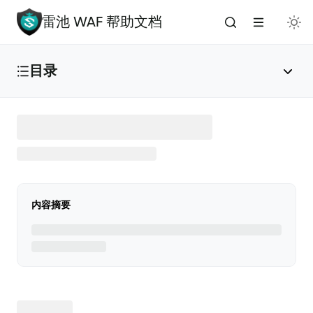
雷池 WAF 帮助文档
目录
雷池 WAF 介绍
🔥
安装与部署
内容摘要
免费安装（推荐）
✅
添加应用
🌟
版本升级
🚀
手动安装