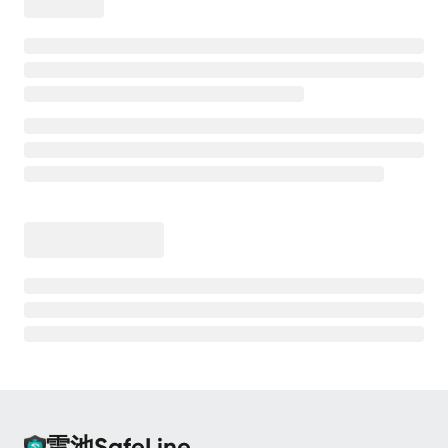
离线安装
安全防护
高级防护能力
💡
测试防护效果
CC 防护
CC 防护 - 等候室
CC 防护 - 频率限制
Bot 防护
Bot 防护 - 动态防护
Bot 防护 - 人机验证
Bot 防护 - 请求防重放
雷池SafeLine