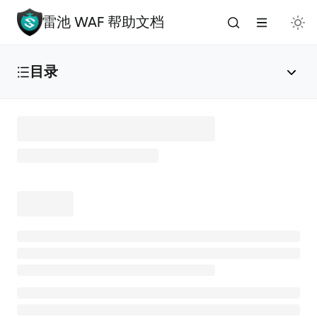
雷池 WAF 帮助文档
目录
雷池 WAF 介绍
🔥
安装与部署
免费安装（推荐）
✅
添加应用
🌟
版本升级
🚀
手动安装