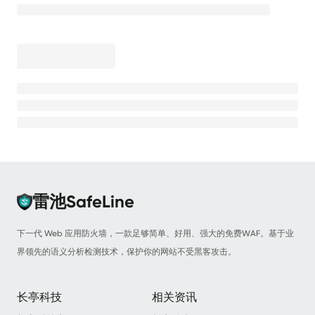
离线安装
安全防护
高级防护能力
💡
测试防护效果
CC 防护
CC 防护 - 等候室
CC 防护 - 频率限制
雷池SafeLine
Bot 防护
下一代 Web 应用防火墙，一款足够简单、好用、强大的免费WAF。基于业
Bot 防护 - 动态防护
界领先的语义分析检测技术，保护你的网站不受黑客攻击。
Bot 防护 - 人机验证
长亭科技
相关资讯
Bot 防护 - 请求防重放