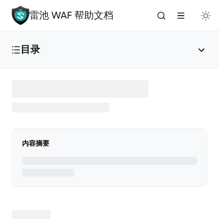
雷池 WAF 帮助文档
目录
雷池 WAF 介绍
🔥
安装与部署
内容摘要
免费安装（推荐）
✅
添加应用
🌟
版本升级
🚀
手动安装