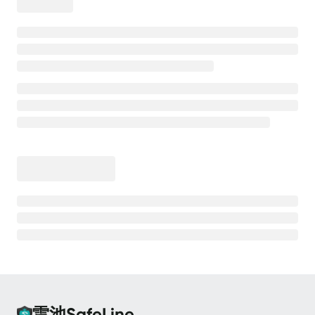
离线安装
安全防护
高级防护能力
💡
测试防护效果
CC 防护
CC 防护 - 等候室
CC 防护 - 频率限制
Bot 防护
Bot 防护 - 动态防护
Bot 防护 - 人机验证
Bot 防护 - 请求防重放
雷池SafeLine