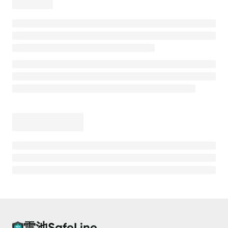
离线安装
安全防护
高级防护能力
💡
测试防护效果
CC 防护
CC 防护 - 等候室
CC 防护 - 频率限制
Bot 防护
Bot 防护 - 动态防护
Bot 防护 - 人机验证
Bot 防护 - 请求防重放
雷池SafeLine