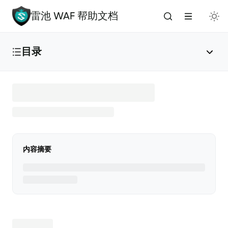
雷池 WAF 帮助文档
目录
雷池 WAF 介绍
🔥
安装与部署
内容摘要
免费安装（推荐）
✅
添加应用
🌟
版本升级
🚀
手动安装