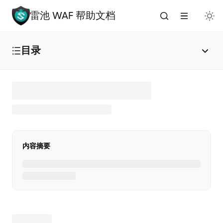
雷池 WAF 帮助文档
目录
雷池 WAF 介绍
🔥
安装与部署
内容摘要
免费安装（推荐）
✅
添加应用
🌟
版本升级
🚀
手动安装