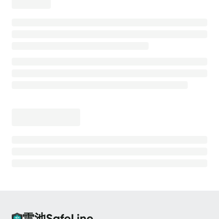
离线安装
安全防护
高级防护能力
💡
测试防护效果
CC 防护
CC 防护 - 等候室
CC 防护 - 频率限制
Bot 防护
Bot 防护 - 动态防护
Bot 防护 - 人机验证
Bot 防护 - 请求防重放
雷池SafeLine