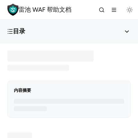
雷池 WAF 帮助文档
目录
雷池 WAF 介绍
🔥
安装与部署
内容摘要
免费安装（推荐）
✅
添加应用
🌟
版本升级
🚀
手动安装