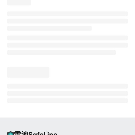
离线安装
安全防护
高级防护能力
💡
测试防护效果
CC 防护
CC 防护 - 等候室
CC 防护 - 频率限制
Bot 防护
Bot 防护 - 动态防护
Bot 防护 - 人机验证
Bot 防护 - 请求防重放
雷池SafeLine